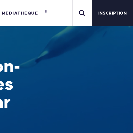
MÉDIATHÈQUE
INSCRIPTION
MER
on-
es
ar