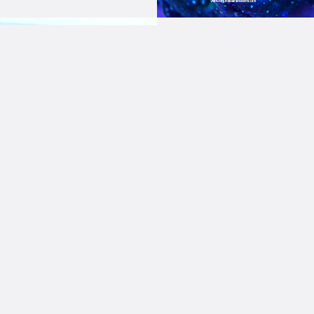
Journée Mondiale de
l’Océan: Communiqué
de Presse le 8 juin
2020
Convention de
partenariat entre le
cluster maritime
Tunisien et le pôle mer
Méditerranée à
TOULON