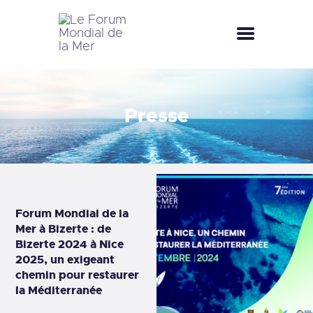
LE FORUM MONDIAL DE LA MER
LE FORUM DE LA MER
Presse
FÊTES DE LA MER
LE CLUB BLEU
LA SAISON BLEUE
MÉDIATHÈQUE
DOCUMENTATION
CONTACT
Forum Mondial de la
Mer à Bizerte : de
Bizerte 2024 à Nice
2025, un exigeant
chemin pour restaurer
la Méditerranée