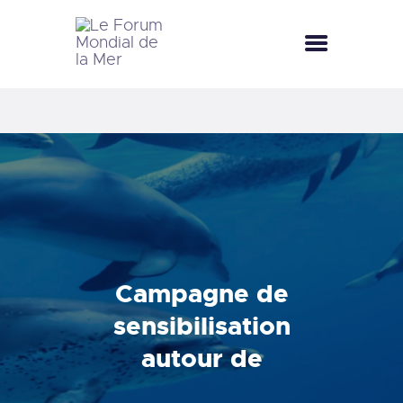
LE FORUM MONDIAL DE LA MER
LE FORUM DE LA MER
FÊTES DE LA MER
LE CLUB BLEU
LA SAISON BLEUE
MÉDIATHÈQUE
DOCUMENTATION
CONTACT
Campagne de
sensibilisation
autour de
l’environnement