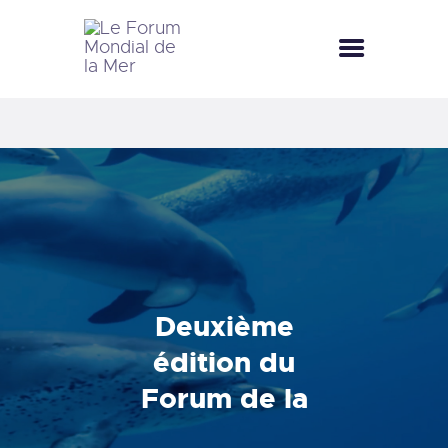
LE FORUM MONDIAL DE LA MER
LE FORUM DE LA MER
FÊTES DE LA MER
LE CLUB BLEU
LA SAISON BLEUE
MÉDIATHÈQUE
DOCUMENTATION
CONTACT
Deuxième
édition du
Forum de la
Mer-Bizerte