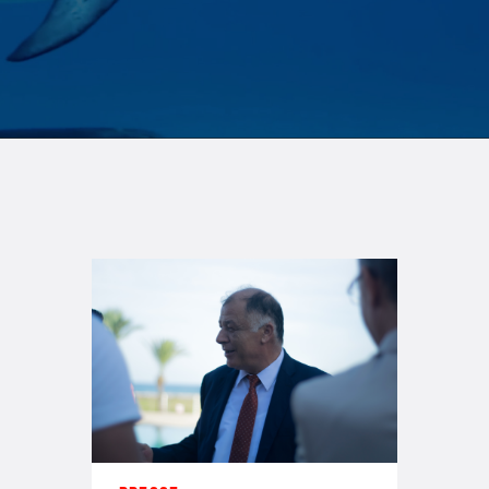
Méditerranée
sans culture? »