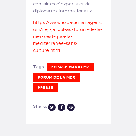
centaines d’experts et de
diplomates internationaux.
https://www.espacemanager.c
om/neji-jalloul-au-forum-de-la-
mer-cest-quoi-la-
mediterranee-sans-
culture.html
Tags:
ESPACE MANAGER
FORUM DE LA MER
PRESSE
Share: