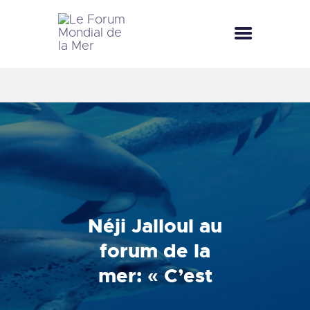
LE FORUM MONDIAL DE LA MER
LE FORUM DE LA MER
FÊTES DE LA MER
LE CLUB BLEU
LA SAISON BLEUE
MÉDIATHÈQUE
DOCUMENTATION
CONTACT
Néji Jalloul au
forum de la
mer: « C’est
quoi la