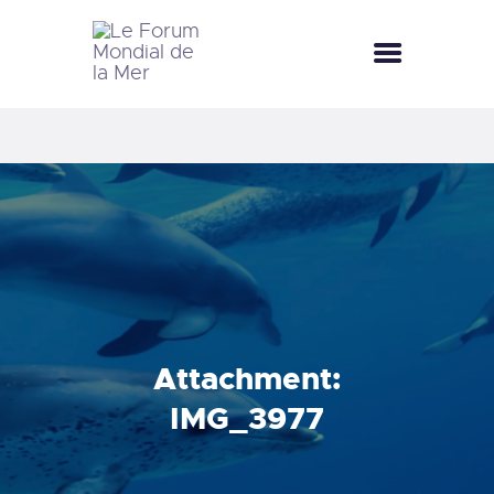
LE FORUM MONDIAL DE LA MER
LE FORUM DE LA MER
FÊTES DE LA MER
LE CLUB BLEU
LA SAISON BLEUE
MÉDIATHÈQUE
DOCUMENTATION
CONTACT
Attachment:
IMG_3977