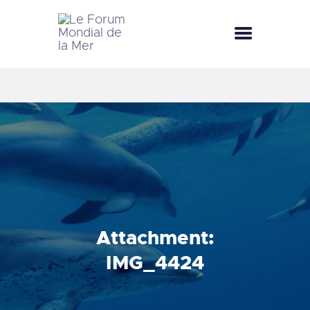
LE FORUM MONDIAL DE LA MER
LE FORUM DE LA MER
FÊTES DE LA MER
LE CLUB BLEU
LA SAISON BLEUE
MÉDIATHÈQUE
DOCUMENTATION
CONTACT
Attachment:
IMG_4424