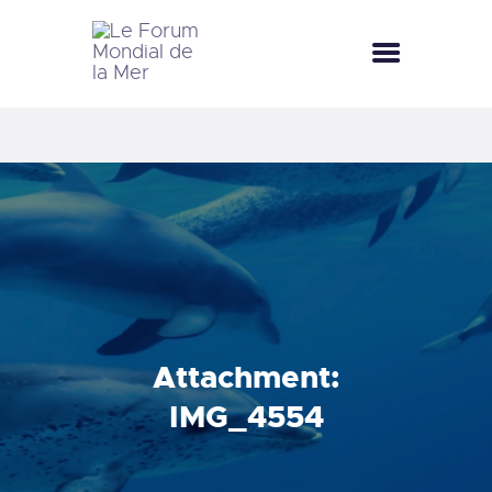
LE FORUM MONDIAL DE LA MER
LE FORUM DE LA MER
FÊTES DE LA MER
LE CLUB BLEU
LA SAISON BLEUE
MÉDIATHÈQUE
DOCUMENTATION
CONTACT
Attachment:
IMG_4554