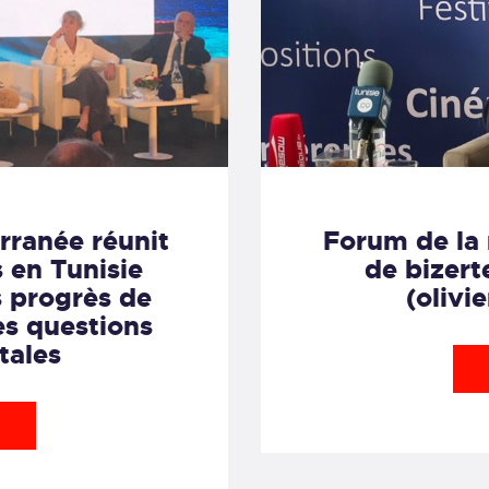
rranée réunit
Forum de la 
s en Tunisie
de bizert
s progrès de
(olivi
es questions
tales