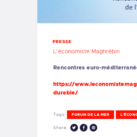
PRESSE
L’économiste Maghrébin
Rencontres euro-méditerrané
https://www.leconomistemag
durable/
Tags:
FORUM DE LA MER
L'ÉCON
Share: