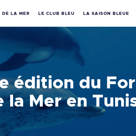
E FORUM DE LA MER
 DE LA MER
LE CLUB BLEU
LA SAISON BLEUE
ÊTES DE LA MER
 FORUM MONDIAL DE LA 
E CLUB BLEU
A SAISON BLEUE
ÉDIATHÈQUE
re édition du Fo
OCUMENTATION
 la Mer en Tuni
ONTACT