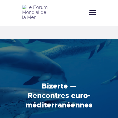
LE FORUM MONDIAL DE LA MER
LE FORUM DE LA MER
FÊTES DE LA MER
LE CLUB BLEU
LA SAISON BLEUE
MÉDIATHÈQUE
DOCUMENTATION
CONTACT
Bizerte —
Rencontres euro-
méditerranéennes
sur l’économie