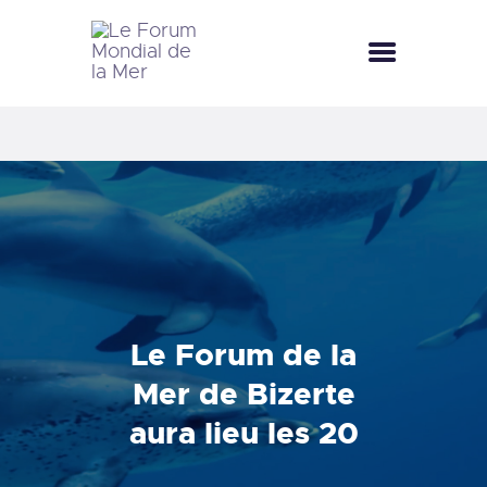
LE FORUM MONDIAL DE LA MER
LE FORUM DE LA MER
FÊTES DE LA MER
LE CLUB BLEU
LA SAISON BLEUE
MÉDIATHÈQUE
DOCUMENTATION
CONTACT
Le Forum de la
Mer de Bizerte
aura lieu les 20
et 21 octobre