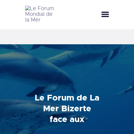
LE FORUM MONDIAL DE LA MER
LE FORUM DE LA MER
FÊTES DE LA MER
LE CLUB BLEU
LA SAISON BLEUE
MÉDIATHÈQUE
DOCUMENTATION
CONTACT
Le Forum de La
Mer Bizerte
face aux
épineuses