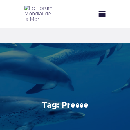
LE FORUM MONDIAL DE LA MER
LE FORUM DE LA MER
FÊTES DE LA MER
LE CLUB BLEU
LA SAISON BLEUE
MÉDIATHÈQUE
DOCUMENTATION
CONTACT
Tag: Presse