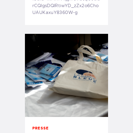
rCQlgsDQlRtiwYD_zZx2o6Cho
UAUKaxuY8360W-g
PRESSE