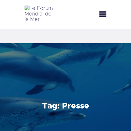
LE FORUM MONDIAL DE LA MER
LE FORUM DE LA MER
FÊTES DE LA MER
LE CLUB BLEU
LA SAISON BLEUE
MÉDIATHÈQUE
DOCUMENTATION
CONTACT
Tag: Presse